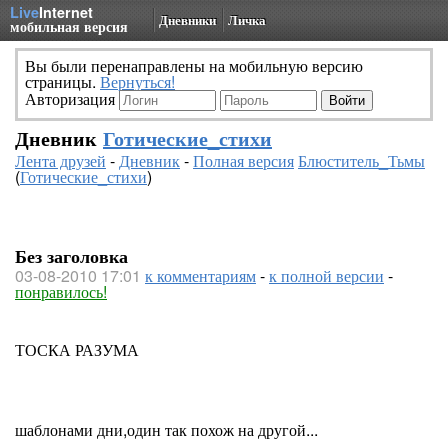
Live
Internet
Дневники
Личка
мобильная версия
Вы были перенаправлены на мобильную версию
страницы.
Вернуться!
Авторизация
Дневник
Готические_стихи
Лента друзей
-
Дневник
-
Полная версия
Блюститель_Тьмы
(
Готические_стихи
)
Без заголовка
03-08-2010 17:01
к комментариям
-
к полной версии
-
понравилось!
ТОСКА РАЗУМА
шаблонами дни,один так похож на другой...