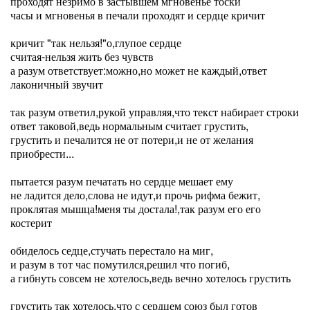
проходят незримо в застывшем мгновенье тоски
часы и мгновенья в печали проходят и сердце кричит
кричит "так нельзя!"о,глупое сердце
считая-нельзя жить без чувств
а разум ответствует:можно,но может не каждый,ответ
лаконичный звучит
так разум ответил,рукой управляя,что текст набирает строки
ответ таковой,ведь нормальным считает грустить,
грустить и печалится не от потери,и не от желания
приобрести...
пытается разум печатать но сердце мешает ему
не ладится дело,слова не идут,и прочь рифма бежит,
проклятая мышца!меня ты достала!,так разум его его
костерит
обиделось седце,стучать перестало на миг,
и разум в тот час помутился,решил что погиб,
а гибнуть совсем не хотелось,ведь вечно хотелось грустить
грустить так хотелось,что с сердцем союз был готов