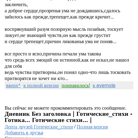
заключить,
а доброе сердце,прозренья ума не дождавшись,сдалось
забилось как прежде,трепещет,как прежде кричит...
воспрянувший разум позорную мысль позабыв, тоскует
ликует,не знающий чувств,он как прежде грустит
и сердце трепещет,причин ликованья ума не поняв...
все просто и ясно,причина печали ума такова
что средь всех эмоций он истинной,как не искал,не нашол
для себя
ведь чувства притворны,он понял одно-что лишь тосковать
притворятся не хочет ни кто...
вверх^
к полной версии
понравилось!
в evernote
Вы сейчас не можете прокомментировать это сообщение.
Дневник Без заголовка | Готические_стихи -
Готика... Готические стихи... |
Лента друзей Готические_стихи
/
Полная версия
Добавить в друзья