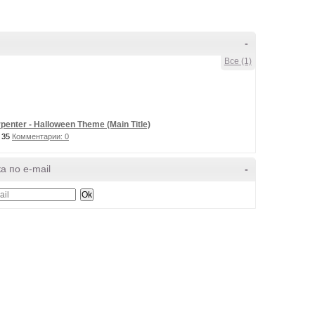
-
Все (1)
penter - Halloween Theme (Main Title)
 35
Комментарии: 0
а по e-mail
-