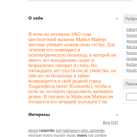
О себе
-
Рубр
[other]
В ночь на хеллоуин 1963 года
[viole
шестилетний мальчик Майкл Майерс
[movie
жестоко убивает ножом свою сестру. Для
[Micha
лечения его помещают в
[humo
психиатрическую больницу, в которой он
[avata
много лет неподвижно сидит и
[pictur
безразлично смотрит в стену. Но
пятнадцать лет спустя после убийства, он
[music
убегает из больницы и тайно
возвращается в свой родной город
Поиск
Хаддонфилд (штат Иллинойс), чтобы в
ночь на хеллоуин продолжить кровавую
резню. В погоню за Майклом Майерсом
пускается его лечащий психиатр Сэм
Лумис. Майкл выбирает в качестве
жертвы юную няню Лори Строуд и
Интересы
-
начинает охоту за ней. Попутно убив
двух её друзей, Майкл нападает на Лори
Все (13)
в доме, где она сидела с детьми. В
blood
carpenter
evil
halloween
john carpenter
последний момент доктор Сэм Лумис
michael myers
murder
music
myers
rob zombie