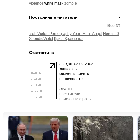
врывается в дом, встречает Майерса на
violence
white mask
zombie
лестнице и шесть раз стреляет в него.
Майерс падает с балкона. Доктор Лумис
подходит к балкону, чтобы увидеть труп,
Постоянные читатели
-
но Майкл исчез…
Все (7)
-sel-
Violet_Pornography
Your_Mari_Angel
Heroin_0
SpendieViolet
Крис_Кравченко
Статистика
-
Создан: 08.02.2008
Записей: 7
Комментариев: 4
Написано: 10
Отчеты:
Посетители
Поисковые фразы