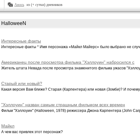
Авось
из (+ сутки) дневников
HalloweeN
Интересные факты
Интересные факты * Имя персонажа «Майкл Майерс» было выбрано не случа
Американец после просмотра фильма "Хэллоуин" набросился с
ножом на своего гостя
Житель штата Невада после просмотра знаменитого фильма ужасов "Хэллоуи
Старый или новый?
Какая версия Вам ближе? Старая (Карпентера) или новая (Зомби)? И почем
"Хэллоуин" назван cамым страшным фильмом всех времен
Фильм "Хэллоуин" (Halloween, 1978) режиссера Джона Карпентера (John Carpe
Майкл
А чем вас привлек этот персонаж?