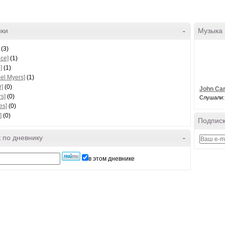
ики
-
Музыка
(3)
nce]
(1)
]
(1)
el Myers]
(1)
r]
(0)
John Car
rs]
(0)
Слушали:
es]
(0)
]
(0)
Подписк
 по дневнику
-
в этом дневнике