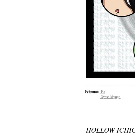
Рубрики:
-Pic
-Хуэко Мундо
HOLLOW ICHI