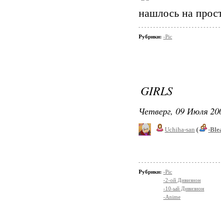
нашлось на прост
Рубрики:
-Pic
GIRLS
Четверг, 09 Июля 200
Uchiha-san
(
-Ble
Рубрики:
-Pic
-2-ой Дивизион
-10-ый Дивизион
-Anime