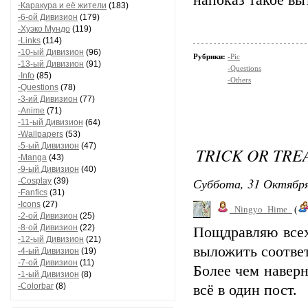
напоказ такое вы
-Каракура и её жители
(183)
-6-ой Дивизион
(179)
-Хуэко Мундо
(119)
-Links
(114)
-10-ый Дивизион
(96)
Рубрики:
-Pic
-13-ый Дивизион
(91)
-Questions
-Info
(85)
-Others
-Questions
(78)
-3-ий Дивизион
(77)
-Anime
(71)
-11-ый Дивизион
(64)
-Wallpapers
(53)
-5-ый Дивизион
(47)
TRICK OR TRE
-Manga
(43)
-9-ый Дивизион
(40)
Суббота, 31 Октября
-Cosplay
(39)
-Fanfics
(31)
-Icons
(27)
_Ningyo_Hime_
(
-2-ой Дивизион
(25)
-8-ой Дивизион
(22)
Пощдравляю всех
-12-ый Дивизион
(21)
выложить соответ
-4-ый Дивизион
(19)
-7-ой Дивизион
(11)
Более чем наверн
-1-ый Дивизион
(8)
-Colorbar
(8)
всё в один пост.