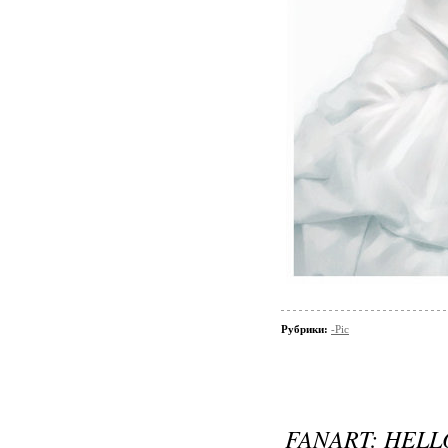
Рубрики:
-Pic
FANART: HELL