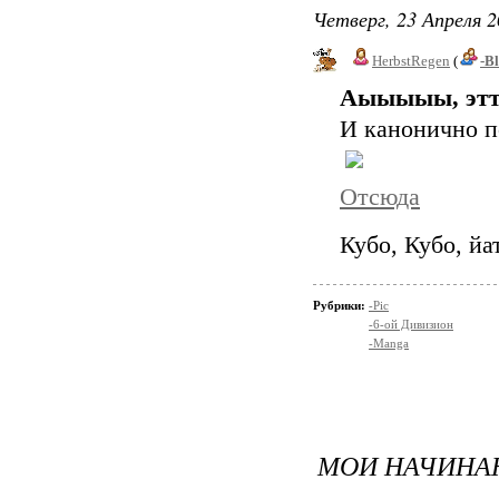
Четверг, 23 Апреля 2
HerbstRegen
(
-B
Аыыыыы, этта
И канонично п
Отсюда
Кубо, Кубо, й
Рубрики:
-Pic
-6-ой Дивизион
-Manga
МОИ НАЧИНА