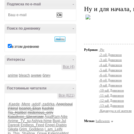
Подписка по e-mail
-
Ну и для начала, 
Поиск по дневнику
-
в этом дневнике
Рубрики:
-Pic
-2-ой Дивизион
Интересы
-
-3-ий Дивизион
-4-ый Дивизион
Все (4)
-5-ый Дивизион
anime
bleach
аниме
блич
-6-ой Дивизион
-8-ой Дивизион
-9-ый Дивизион
Постоянные читатели
-
-10-ый Дивизион
Все (621)
-11-ый Дивизион
-12-ый Дивизион
-Kaede
-Mere
-adolf
-zadirka-
Angelsoul
-13-ый Дивизион
IAkiraI
Iscariot_Elian
Kashiki
-Каракура и её жители
Tia_Halibel
misterious_only
Кавайное_Шинигами
AgatRam
Aitie
Anime_TV_su
Ashiya-hime
Bugi-Jul
Метки:
halloween
Dareok
Endless_Feed
Engel-Diablo
Gikata
Grim_Goddess
I_am_LeIN
In_This_Shallow_Grave
KaterinaMint