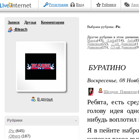
Регистрация
Вход
Рейтинги
Авос
Записи
Друзья
Комментарии
Выбрана рубрика
-Pic
.
-Bleach
Другие рубрики в этом дневник
Manga
(43),
-Links
(114),
-Info
(8
Дивизион
(22),
-7-ой Дивизион
(1
Дивизион
(25),
-13-ый Дивизион
(9
БУРАТИНО
Воскресенье, 08 Нояб
Шелдон_Планктон
(
В друзья
Ребята, есть ср
голову идея одн
нибудь воплотил 
Рубрики
-
Я в пейнте набр
-Pic
(645)
-Others
(187)