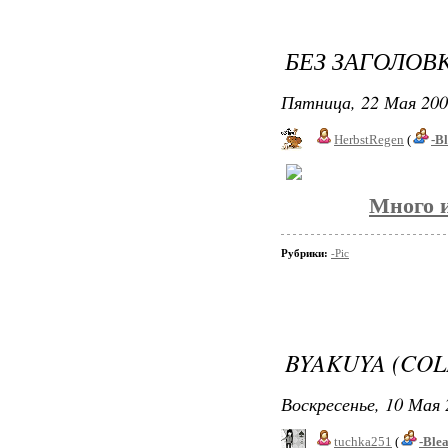
БЕЗ ЗАГОЛОВ
Пятница, 22 Мая 200
HerbstRegen
(
-B
Много и
Рубрики:
-Pic
BYAKUYA (COL
Воскресенье, 10 Мая 
tuchka251
(
-Ble