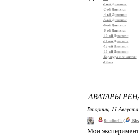
-1-ый Дивизион
-2-ой Дивизион
-4-ый Дивизион
-5-ый Дивизион
-6-ой Дивизион
-8-ой Дивизион
-10-ый Дивизион
-11-ый Дивизион
-12-ый Дивизион
-13-ый Дивизион
-Каракура и её жители
-Others
АВАТАРЫ РЕН
Вторник, 11 Августа 
Rondinella
(
-Ble
Мои эксперимент