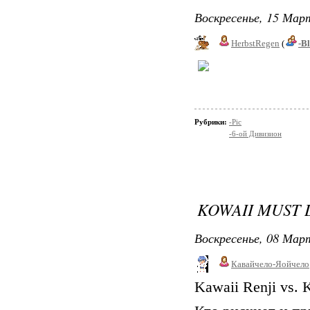
Воскресенье, 15 Март
HerbstRegen
(
-B
Рубрики:
-Pic
-6-ой Дивизион
KOWAII MUST 
Воскресенье, 08 Март
Кавайчело-Яойчело
Kawaii Renji vs. 