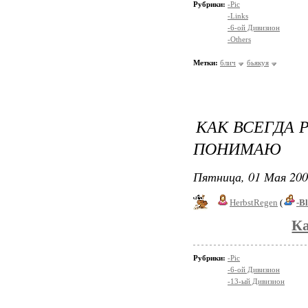
Рубрики:
-Pic
-Links
-6-ой Дивизион
-Others
Метки:
блич
бьякуя
КАК ВСЕГДА 
ПОНИМАЮ
Пятница, 01 Мая 200
HerbstRegen
(
-B
Ка
Рубрики:
-Pic
-6-ой Дивизион
-13-ый Дивизион