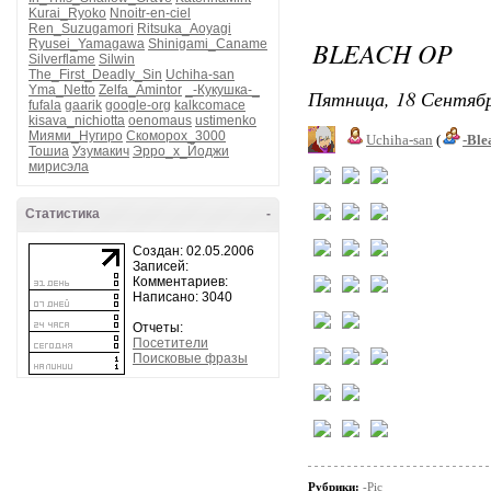
Kurai_Ryoko
Nnoitr-en-ciel
Ren_Suzugamori
Ritsuka_Aoyagi
BLEACH OP
Ryusei_Yamagawa
Shinigami_Caname
Silverflame
Silwin
The_First_Deadly_Sin
Uchiha-san
Yma_Netto
Zelfa_Amintor
_-Кукушка-_
Пятница, 18 Сентябр
fufala
gaarik
google-org
kalkcomace
kisava_nichiotta
oenomaus
ustimenko
Миями_Нугиро
Скоморох_3000
Uchiha-san
(
-Ble
Тошиа
Узумакич
Эрро_х_Йоджи
мирисэла
Статистика
-
Создан: 02.05.2006
Записей:
Комментариев:
Написано: 3040
Отчеты:
Посетители
Поисковые фразы
Рубрики:
-Pic