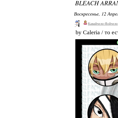
BLEACH ARRA
Воскресенье, 12 Апре
Кавайчело-Яойчело
by Caleria / то ес