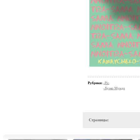
Рубрики:
-Pic
-Хуэко Мундо
Страницы: