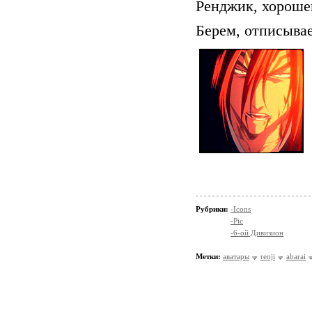
Ренджик, хорошен
Берем, отписывае
Рубрики:
-Icons
-Pic
-6-ой Дивизион
Метки:
аватары
renji
abarai