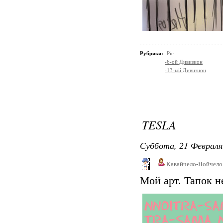
Рубрики:
-Pic
-6-ой Дивизион
-13-ый Дивизион
TESLA
Суббота, 21 Февраля
Кавайчело-Яойчело
Мой арт. Тапок н