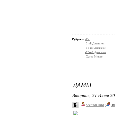
Рубрики:
-Pic
-3-ий Дивизион
-11-ый Дивизион
-12-ый Дивизион
-Хуэко Мундо
ДАМЫ
Вторник, 21 Июля 20
SecondChild
(
-B