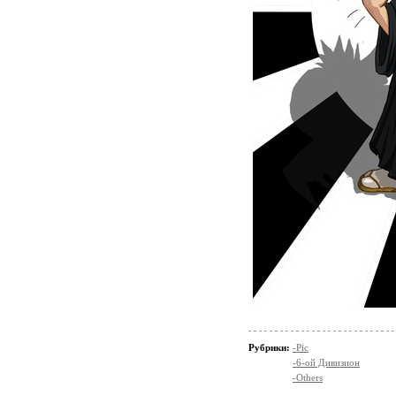
Рубрики:
-Pic
-6-ой Дивизион
-Others