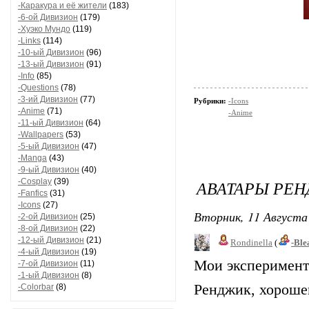
-Каракура и её жители
(183)
-6-ой Дивизион
(179)
-Хуэко Мундо
(119)
-Links
(114)
-10-ый Дивизион
(96)
-13-ый Дивизион
(91)
-Info
(85)
-Questions
(78)
-3-ий Дивизион
(77)
Рубрики:
-Icons
-Anime
(71)
-Anime
-11-ый Дивизион
(64)
-Wallpapers
(53)
-5-ый Дивизион
(47)
-Manga
(43)
-9-ый Дивизион
(40)
-Cosplay
(39)
АВАТАРЫ РЕН
-Fanfics
(31)
-Icons
(27)
Вторник, 11 Августа 
-2-ой Дивизион
(25)
-8-ой Дивизион
(22)
-12-ый Дивизион
(21)
Rondinella
(
-Ble
-4-ый Дивизион
(19)
Мои эксперимент
-7-ой Дивизион
(11)
-1-ый Дивизион
(8)
Ренджик, хорошен
-Colorbar
(8)