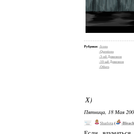
Рубрики:
-Icons
-Questions
-3-ий Дивизион
-10-ый Дивизион
-Others
Х)
Пятница, 18 Мая 200
Sharlota
(
-Bleac
Если вдуматься