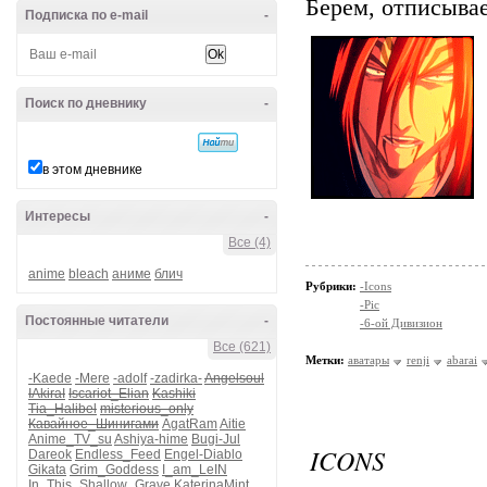
Берем, отписывае
Подписка по e-mail
-
Поиск по дневнику
-
в этом дневнике
Интересы
-
Все (4)
anime
bleach
аниме
блич
Рубрики:
-Icons
-Pic
Постоянные читатели
-
-6-ой Дивизион
Все (621)
Метки:
аватары
renji
abarai
-Kaede
-Mere
-adolf
-zadirka-
Angelsoul
IAkiraI
Iscariot_Elian
Kashiki
Tia_Halibel
misterious_only
Кавайное_Шинигами
AgatRam
Aitie
Anime_TV_su
Ashiya-hime
Bugi-Jul
ICONS
Dareok
Endless_Feed
Engel-Diablo
Gikata
Grim_Goddess
I_am_LeIN
In_This_Shallow_Grave
KaterinaMint