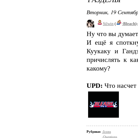
Вторник, 19 Сентябр
Silwin
(
-Bleach
)
Ну что вы думает
И ещё я споткну
Куукаку и Ганд
причислять к ка
какому?
UPD:
Что насчет 
Рубрики:
-Icons
-Questions