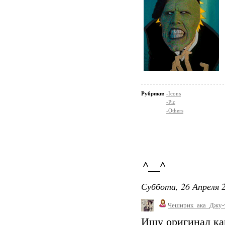
Рубрики:
-Icons
-Pic
-Others
^__^
Суббота, 26 Апреля 2
Чеширик_ака_Джу-
Ищу оригинал кар