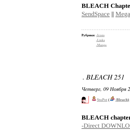
BLEACH Chapte
SendSpace
||
Mega
Рубрики:
-Icons
-Links
-Manga
. BLEACH 251
Четверг, 09 Ноября 2
StuPot
(
-Bleach
)
BLEACH chapter
-Direct DOWNL