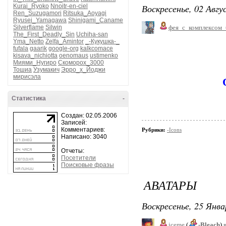
Воскресенье, 02 Авгу
Kurai_Ryoko
Nnoitr-en-ciel
Ren_Suzugamori
Ritsuka_Aoyagi
Ryusei_Yamagawa
Shinigami_Caname
Silverflame
Silwin
фея_с_комплексом_
The_First_Deadly_Sin
Uchiha-san
Yma_Netto
Zelfa_Amintor
_-Кукушка-_
fufala
gaarik
google-org
kalkcomace
kisava_nichiotta
oenomaus
ustimenko
Миями_Нугиро
Скоморох_3000
Тошиа
Узумакич
Эрро_х_Йоджи
мирисэла
Статистика
-
Создан: 02.05.2006
Записей:
Комментариев:
Рубрики:
-Icons
Написано: 3040
Отчеты:
Посетители
Поисковые фразы
АВАТАРЫ
Воскресенье, 25 Янва
iceme
(
-Bleach
)