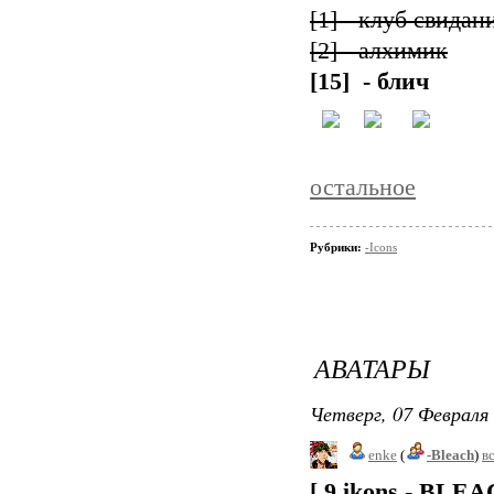
[1] - клуб свида
[2] - алхимик
[15] - блич
остальное
Рубрики:
-Icons
АВАТАРЫ
Четверг, 07 Февраля 
enke
(
-Bleach
)
в
[ 9 ikons - BLEA