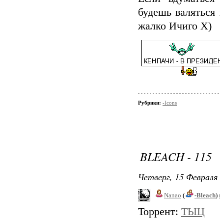
будешь валяться 
жалко Ичиго Х)
Рубрики:
-Icons
BLEACH - 115
Четверг, 15 Февраля 
Nanao
(
-Bleach
)
Торрент:
ТЫЦ