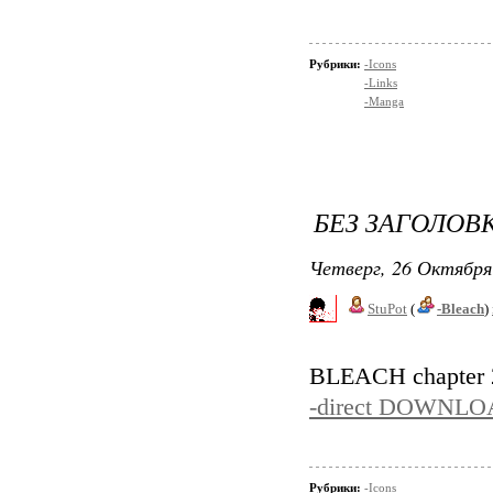
Рубрики:
-Icons
-Links
-Manga
БЕЗ ЗАГОЛОВ
Четверг, 26 Октября
StuPot
(
-Bleach
)
BLEACH chapter
-direct DOWNLO
Рубрики:
-Icons