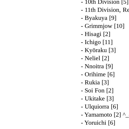
- 10th Division [5]
- 11th Division, Re
- Byakuya [9]
- Grimmjow [10]
- Hisagi [2]
- Ichigo [11]
- Kyōraku [3]
- Neliel [2]
- Nnoitra [9]
- Orihime [6]
- Rukia [3]
- Soi Fon [2]
- Ukitake [3]
- Ulquiorra [6]
- Yamamoto [2] ^_
- Yoruichi [6]