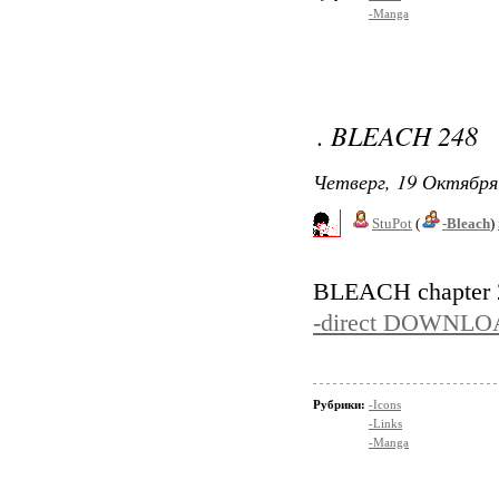
-Manga
. BLEACH 248
Четверг, 19 Октября
StuPot
(
-Bleach
)
BLEACH chapter
-direct DOWNLO
Рубрики:
-Icons
-Links
-Manga