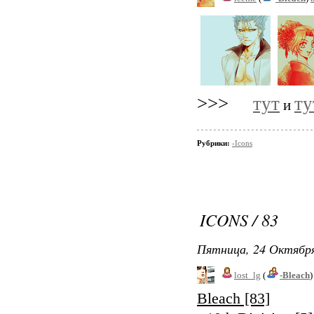
>>>
тут
ту
и
Рубрики:
-Icons
ICONS / 83
Пятница, 24 Октября
lost_lg
(
-Bleach
Bleach [83]