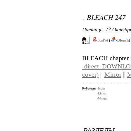
. BLEACH 247
Пятница, 13 Октября
StuPot
(
-Bleach
)
BLEACH chapter
-direct DOWNLOA
cover)
||
Mirror
||
M
Рубрики:
-Icons
-Links
-Manga
РАЗДЕЛЫ