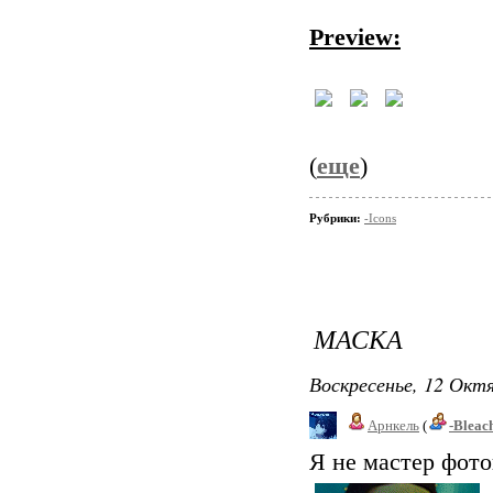
Preview:
(
еще
)
Рубрики:
-Icons
МАСКА
Воскресенье, 12 Октя
Арнкель
(
-Bleac
Я не мастер фотош