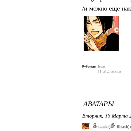
/и можно еще нак
Рубрики:
-Icons
-11-ый Дивизион
АВАТАРЫ
Вторник, 18 Марта 2
kumle
(
-Bleach
)