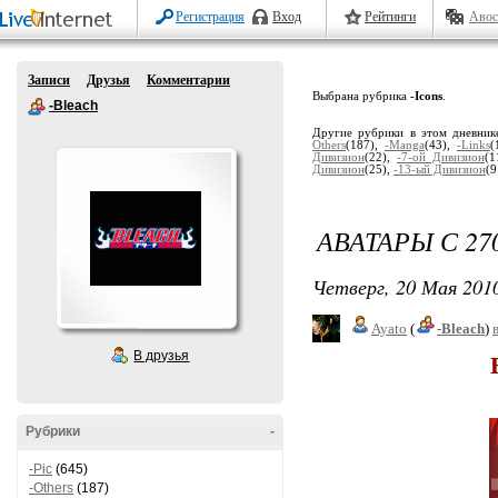
Регистрация
Вход
Рейтинги
Авос
Записи
Друзья
Комментарии
Выбрана рубрика
-Icons
.
-Bleach
Другие рубрики в этом дневник
Others
(187),
-Manga
(43),
-Links
(
Дивизион
(22),
-7-ой Дивизион
(1
Дивизион
(25),
-13-ый Дивизион
(9
АВАТАРЫ С 2
Четверг, 20 Мая 2010
Ayato
(
-Bleach
)
В друзья
Рубрики
-
-Pic
(645)
-Others
(187)