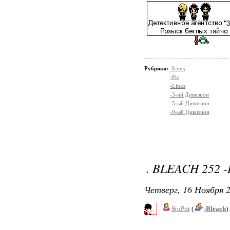
Рубрики:
-Icons
-Pic
-Links
-3-ий Дивизион
-5-ый Дивизион
-9-ый Дивизион
. BLEACH 252 
Четверг, 16 Ноября 2
StuPot
(
-Bleach
)