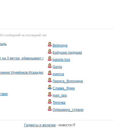
762 сообщений за последний час
ладь
Belenaya
Бабушка-ладушка
 на 3 метра, обманывает гепардов и горит в темноте как вывеска.
babeta-liza
Gania
ожник Улумбеков Искандер (Россия, Москва, 1962 )
ovenca
Лариса_Воронина
Славка_Ядин
ствия
mari_tais
Тяпочка
Олюшкина_страни
Гаджеты и железки
- новости IT