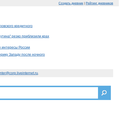
Создать дневник
|
Рейтинг дневников
ровского кредитного
Путина" резко приблизили крах
е интересы России
ерику Западу после ночного
nter@corp.liveinternet.ru
.