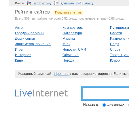
Войти:
В статистику
В дневник
В почту
Рейтинг сайтов
Получить счетчик
Всего 302 тыс. сайтов, сегодня 0.52 млрд. просмотров, вчера - 0.86 млрд.
Авто
Компьютеры
Путешеств
Города и регионы
Литература
Работа
Дом и семья
Музыка
Развлечен
Знакомства, общение
MP3
Софт
Игры
Новости, СМИ
Спорт
Интернет
Обучение
Товары, усл
Кино
Погода
Юмор
Указанный вами сайт
tripoint.ru
у нас не зарегистрирован. Если вы
Искать в
дневниках