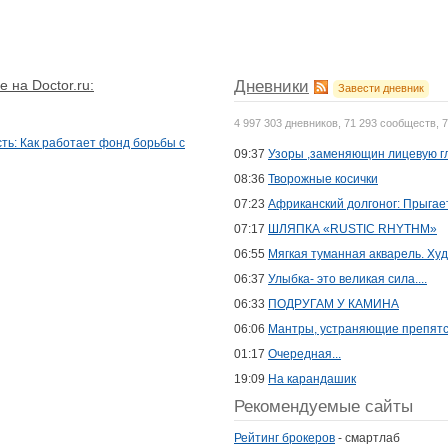
 на Doctor.ru:
Дневники
Завести дневник
4 997 303 дневников, 71 293 сообществ, 
ть: Как работает фонд борьбы с
09:37
Узоры ,заменяющин лицевую г
08:36
Творожные косички
07:23
Африканский долгоног: Прыгает
07:17
ШЛЯПКА «RUSTIC RHYTHM»
06:55
Мягкая туманная акварель. Худ
06:37
Улыбка- это великая сила....
06:33
ПОДРУГАМ У КАМИНА
06:06
Мантры, устраняющие препят
01:17
Очередная...
19:09
На карандашик
Рекомендуемые сайты
Рейтинг брокеров
- смартлаб