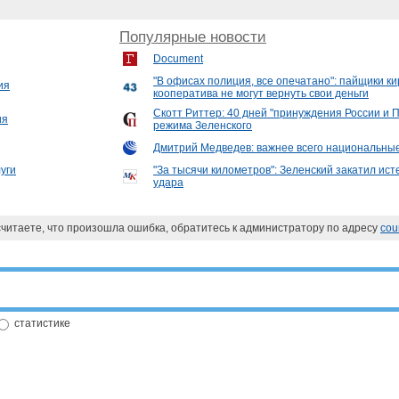
Популярные новости
Document
"В офисах полиция, все опечатано": пайщики ки
ия
кооператива не могут вернуть свои деньги
Скотт Риттер: 40 дней "принуждения России и 
ия
режима Зеленского
Дмитрий Медведев: важнее всего национальны
уги
"За тысячи километров": Зеленский закатил ист
удара
 считаете, что произошла ошибка, обратитесь к администратору по адресу
cou
статистике