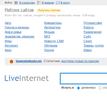
Войти:
В статистику
В дневник
В почту
Рейтинг сайтов
Получить счетчик
Всего 302 тыс. сайтов, сегодня 0.13 млрд. просмотров, вчера - 0.88 млрд.
Авто
Компьютеры
Путешествия
Города и регионы
Литература
Работа
Дом и семья
Музыка
Развлечения
Знакомства, общение
MP3
Софт
Игры
Новости, СМИ
Спорт
Интернет
Обучение
Товары, услуги
Кино
Погода
Юмор
fappeningbookcom
. Статистика:
доступна только по паролю
Искать в
дневниках
ст