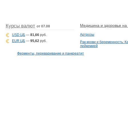
Курсы валют
Медицина и здоровье на D
от 07.08
Артрозы
USD ЦБ
—
81,66
руб.
EUR ЦБ
—
95,62
руб.
Рак крови и беременность: К
лейкемией
Ферменты, переваривание и панкреатит