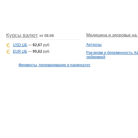
Курсы валют
Медицина и здоровье на D
от 08.08
Артрозы
USD ЦБ
—
82,67
руб.
EUR ЦБ
—
95,62
руб.
Рак крови и беременность: К
лейкемией
Ферменты, переваривание и панкреатит