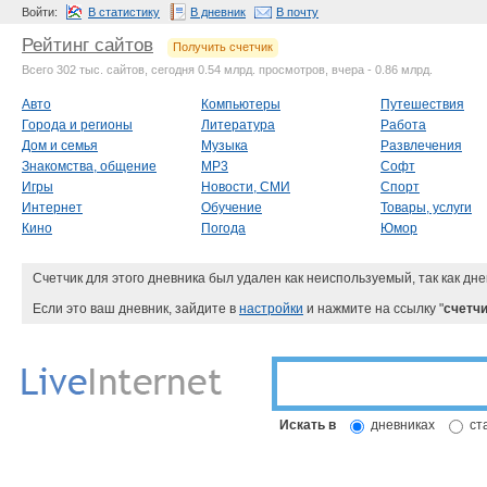
Войти:
В статистику
В дневник
В почту
Рейтинг сайтов
Получить счетчик
Всего 302 тыс. сайтов, сегодня 0.54 млрд. просмотров, вчера - 0.86 млрд.
Авто
Компьютеры
Путешествия
Города и регионы
Литература
Работа
Дом и семья
Музыка
Развлечения
Знакомства, общение
MP3
Софт
Игры
Новости, СМИ
Спорт
Интернет
Обучение
Товары, услуги
Кино
Погода
Юмор
Счетчик для этого дневника был удален как неиспользуемый, так как дне
Если это ваш дневник, зайдите в
настройки
и нажмите на ссылку "
счетчи
Искать в
дневниках
ст