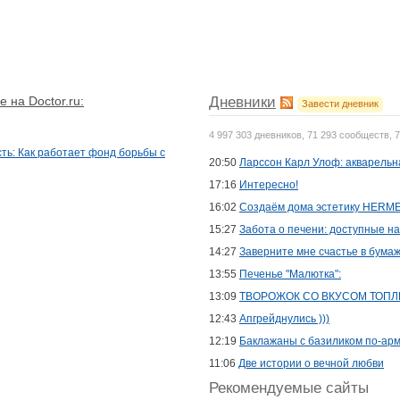
 на Doctor.ru:
Дневники
Завести дневник
4 997 303 дневников, 71 293 сообществ, 
ть: Как работает фонд борьбы с
20:50
Ларссон Карл Улоф: акварельн
17:16
Интересно!
16:02
Создаём дома эстетику HERME
15:27
Забота о печени: доступные н
14:27
Заверните мне счастье в бумаж
13:55
Печенье "Малютка":
13:09
ТВОРОЖОК СО ВКУСОМ ТОПЛ
12:43
Апгрейднулись )))
12:19
Баклажаны с базиликом по-арм
11:06
Две истории о вечной любви
Рекомендуемые сайты