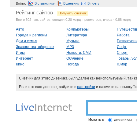
Войти:
В статистику
В дневник
В почту
Рейтинг сайтов
Получить счетчик
Всего 302 тыс. сайтов, сегодня 0.20 млрд. просмотров, вчера - 0.88 млрд.
Авто
Компьютеры
Путешеств
Города и регионы
Литература
Работа
Дом и семья
Музыка
Развлечен
Знакомства, общение
MP3
Софт
Игры
Новости, СМИ
Спорт
Интернет
Обучение
Товары, усл
Кино
Погода
Юмор
Счетчик для этого дневника был удален как неиспользуемый, так к
Если это ваш дневник, зайдите в
настройки
и нажмите на ссылку "
с
Искать в
дневниках