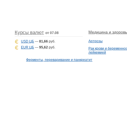
Курсы валют
Медицина и здоровье
от 07.08
Артрозы
USD ЦБ
—
81,66
руб.
EUR ЦБ
—
95,62
руб.
Рак крови и беременнос
лейкемией
Ферменты, переваривание и панкреатит