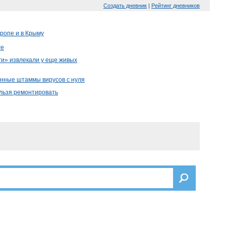
Создать дневник
|
Рейтинг дневников
ропе и в Крыму
ге
и» извлекали у еще живых
енные штаммы вирусов с нуля
льзя ремонтировать