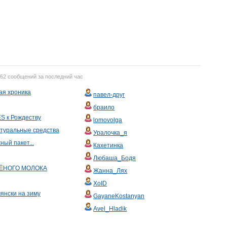
762 сообщений за последний час
ая хроника
павел-друг
браило
S к Рождеству
lomovolga
атуральные средства
Уралочка_я
ный пакет...
Кахетинка
Любаша_Бодя
ЁНОГО МОЛОКА
Жанна_Лях
XoID
янски на зиму
GayaneKostanyan
Avel_Hladik