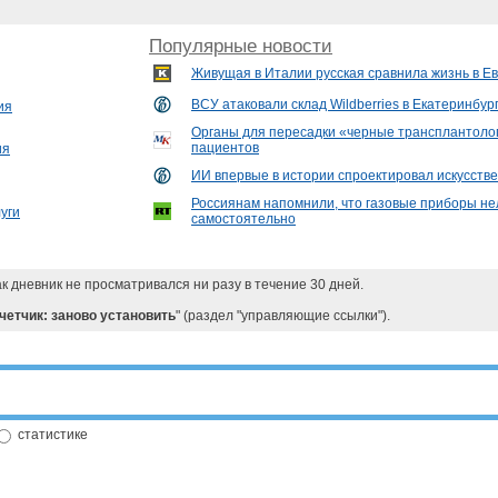
Популярные новости
Живущая в Италии русская сравнила жизнь в Ев
ВСУ атаковали склад Wildberries в Екатеринбур
ия
Органы для пересадки «черные трансплантолог
пациентов
ия
ИИ впервые в истории спроектировал искусств
Россиянам напомнили, что газовые приборы не
уги
самостоятельно
ак дневник не просматривался ни разу в течение 30 дней.
четчик: заново установить
" (раздел "управляющие ссылки").
статистике