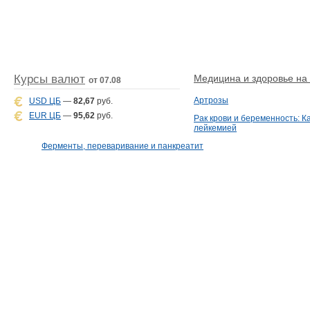
Курсы валют
Медицина и здоровье на D
от 07.08
Артрозы
USD ЦБ
—
82,67
руб.
EUR ЦБ
—
95,62
руб.
Рак крови и беременность: К
лейкемией
Ферменты, переваривание и панкреатит