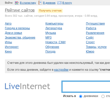
Войти:
В статистику
В дневник
В почту
Рейтинг сайтов
Получить счетчик
Всего 302 тыс. сайтов, сегодня 0.84 млрд. просмотров, вчера - 0.88 млрд.
Авто
Компьютеры
Путешествия
Города и регионы
Литература
Работа
Дом и семья
Музыка
Развлечения
Знакомства, общение
MP3
Софт
Игры
Новости, СМИ
Спорт
Интернет
Обучение
Товары, услуги
Кино
Погода
Юмор
Счетчик для этого дневника был удален как неиспользуемый, так как дне
Если это ваш дневник, зайдите в
настройки
и нажмите на ссылку "
счетчи
Искать в
дневниках
ст