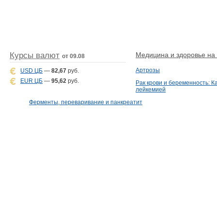
Курсы валют
Медицина и здоровье на D
от 09.08
Артрозы
USD ЦБ
—
82,67
руб.
EUR ЦБ
—
95,62
руб.
Рак крови и беременность: К
лейкемией
Ферменты, переваривание и панкреатит