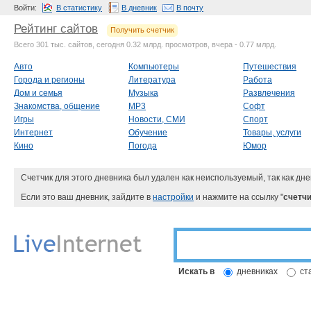
Войти:
В статистику
В дневник
В почту
Рейтинг сайтов
Получить счетчик
Всего 301 тыс. сайтов, сегодня 0.32 млрд. просмотров, вчера - 0.77 млрд.
Авто
Компьютеры
Путешествия
Города и регионы
Литература
Работа
Дом и семья
Музыка
Развлечения
Знакомства, общение
MP3
Софт
Игры
Новости, СМИ
Спорт
Интернет
Обучение
Товары, услуги
Кино
Погода
Юмор
Счетчик для этого дневника был удален как неиспользуемый, так как дне
Если это ваш дневник, зайдите в
настройки
и нажмите на ссылку "
счетчи
Искать в
дневниках
ст