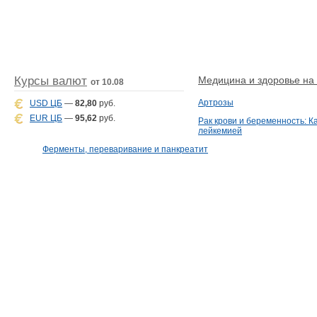
Курсы валют
Медицина и здоровье на D
от 10.08
Артрозы
USD ЦБ
—
82,80
руб.
EUR ЦБ
—
95,62
руб.
Рак крови и беременность: К
лейкемией
Ферменты, переваривание и панкреатит