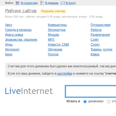
Войти:
В статистику
В дневник
В почту
Рейтинг сайтов
Получить счетчик
Всего 300 тыс. сайтов, сегодня 0.45 млрд. просмотров, вчера - 0.81 млрд.
Авто
Компьютеры
Путешествия
Города и регионы
Литература
Работа
Дом и семья
Музыка
Развлечения
Знакомства, общение
MP3
Софт
Игры
Новости, СМИ
Спорт
Интернет
Обучение
Товары, услуги
Кино
Погода
Юмор
Счетчик для этого дневника был удален как неиспользуемый, так как дне
Если это ваш дневник, зайдите в
настройки
и нажмите на ссылку "
счетчи
Искать в
дневниках
ст