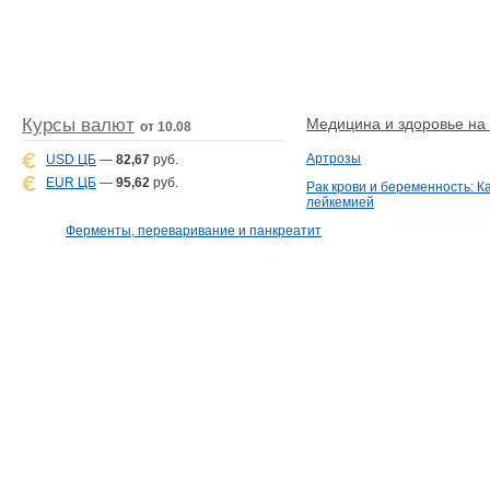
Курсы валют
Медицина и здоровье на D
от 10.08
Артрозы
USD ЦБ
—
82,67
руб.
EUR ЦБ
—
95,62
руб.
Рак крови и беременность: К
лейкемией
Ферменты, переваривание и панкреатит