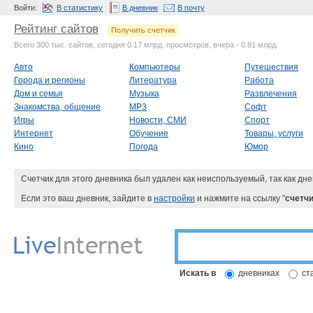
Войти:
В статистику
В дневник
В почту
Рейтинг сайтов
Получить счетчик
Всего 300 тыс. сайтов, сегодня 0.17 млрд. просмотров, вчера - 0.81 млрд.
Авто
Компьютеры
Путешествия
Города и регионы
Литература
Работа
Дом и семья
Музыка
Развлечения
Знакомства, общение
MP3
Софт
Игры
Новости, СМИ
Спорт
Интернет
Обучение
Товары, услуги
Кино
Погода
Юмор
Счетчик для этого дневника был удален как неиспользуемый, так как дне
Если это ваш дневник, зайдите в
настройки
и нажмите на ссылку "
счетчи
Искать в
дневниках
ст