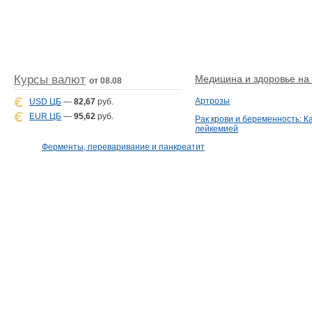
Курсы валют
Медицина и здоровье на D
от 08.08
Артрозы
USD ЦБ
—
82,67
руб.
EUR ЦБ
—
95,62
руб.
Рак крови и беременность: К
лейкемией
Ферменты, переваривание и панкреатит