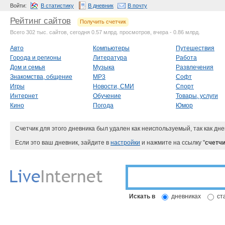
Войти:
В статистику
В дневник
В почту
Рейтинг сайтов
Получить счетчик
Всего 302 тыс. сайтов, сегодня 0.57 млрд. просмотров, вчера - 0.86 млрд.
Авто
Компьютеры
Путешествия
Города и регионы
Литература
Работа
Дом и семья
Музыка
Развлечения
Знакомства, общение
MP3
Софт
Игры
Новости, СМИ
Спорт
Интернет
Обучение
Товары, услуги
Кино
Погода
Юмор
Счетчик для этого дневника был удален как неиспользуемый, так как дне
Если это ваш дневник, зайдите в
настройки
и нажмите на ссылку "
счетчи
Искать в
дневниках
ст