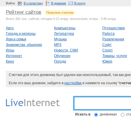
Войти:
В статистику
В дневник
В почту
Рейтинг сайтов
Получить счетчик
Всего 302 тыс. сайтов, сегодня 0.21 млрд. просмотров, вчера - 0.86 млрд.
Авто
Компьютеры
Путешествия
Города и регионы
Литература
Работа
Дом и семья
Музыка
Развлечения
Знакомства, общение
MP3
Софт
Игры
Новости, СМИ
Спорт
Интернет
Обучение
Товары, услуги
Кино
Погода
Юмор
Счетчик для этого дневника был удален как неиспользуемый, так как дне
Если это ваш дневник, зайдите в
настройки
и нажмите на ссылку "
счетчи
Искать в
дневниках
ст