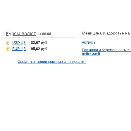
Курсы валют
Медицина и здоровье на D
от 08.08
Артрозы
USD ЦБ
—
82,67
руб.
EUR ЦБ
—
95,62
руб.
Рак крови и беременность: К
лейкемией
Ферменты, переваривание и панкреатит