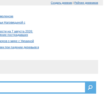
Создать дневник
|
Рейтинг дневников
Смоленске
льи Наговицыной с
сти на 7 августа 2026:
тояние пострадавших
оров о мире с Украиной
век при падении деревьев в