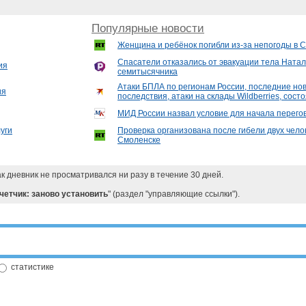
Популярные новости
Женщина и ребёнок погибли из-за непогоды в 
Спасатели отказались от эвакуации тела Ната
ия
семитысячника
Атаки БПЛА по регионам России, последние ново
ия
последствия, атаки на склады Wildberries, сос
МИД России назвал условие для начала перегов
уги
Проверка организована после гибели двух чело
Смоленске
ак дневник не просматривался ни разу в течение 30 дней.
четчик: заново установить
" (раздел "управляющие ссылки").
статистике