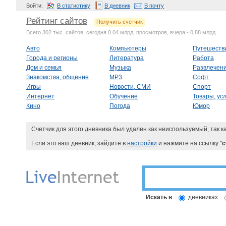
Войти:
В статистику
В дневник
В почту
Рейтинг сайтов
Получить счетчик
Всего 302 тыс. сайтов, сегодня 0.04 млрд. просмотров, вчера - 0.88 млрд.
Авто
Компьютеры
Путешеств
Города и регионы
Литература
Работа
Дом и семья
Музыка
Развлечен
Знакомства, общение
MP3
Софт
Игры
Новости, СМИ
Спорт
Интернет
Обучение
Товары, усл
Кино
Погода
Юмор
Счетчик для этого дневника был удален как неиспользуемый, так к
Если это ваш дневник, зайдите в
настройки
и нажмите на ссылку "
с
Искать в
дневниках