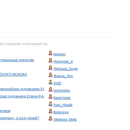
762 сообщений за последний час
браило
атуральные средства
Уралочка_я
Любаша_Бодя
ЁНОГО МОЛОКА
Жанна_Лях
XoID
вропейских художников XV-XVI вв. \6\
lomovolga
йская художница Елена Кузовлёва
Кахетинка
Avel_Hladik
рючком
Belenaya
неядец», а поэт-гений?
Stefaniia-Stefa