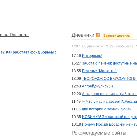
 на Doctor.ru:
Дневники
Завести дневник
4 997 303 дневников, 71 293 сообществ, 
ть: Как работает фонд борьбы с
17:16
Интересно!
15:27
Забота о печени: доступные н
13:55
Печенье "Малютка":
13:09
ТВОРОЖОК СО ВКУСОМ ТОПЛ
12:43
Апгрейднулись )))
12:20
Алтарная живопись в работах е
11:49
— Что у нас на десерт?..Росси
11:06
Две истории о вечной любви
10:35
НОВИНКА! Элегантный плед к
10:18
Почему Иосиф Бродский не «ту
Рекомендуемые сайты