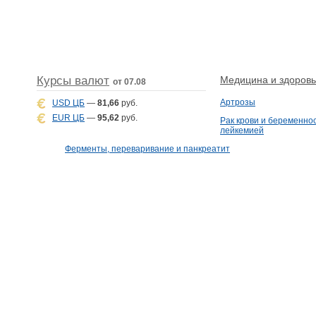
Курсы валют
Медицина и здоровье
от 07.08
Артрозы
USD ЦБ
—
81,66
руб.
EUR ЦБ
—
95,62
руб.
Рак крови и беременнос
лейкемией
Ферменты, переваривание и панкреатит