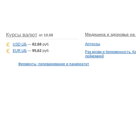
Курсы валют
Медицина и здоровье на D
от 10.08
Артрозы
USD ЦБ
—
82,68
руб.
EUR ЦБ
—
95,62
руб.
Рак крови и беременность: К
лейкемией
Ферменты, переваривание и панкреатит