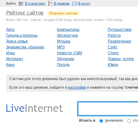
Войти:
В статистику
В дневник
В почту
Рейтинг сайтов
Получить счетчик
Всего 300 тыс. сайтов, сегодня 0.85 млрд. просмотров, вчера - 0.81 млрд.
Авто
Компьютеры
Путешествия
Города и регионы
Литература
Работа
Дом и семья
Музыка
Развлечения
Знакомства, общение
MP3
Софт
Игры
Новости, СМИ
Спорт
Интернет
Обучение
Товары, услуги
Кино
Погода
Юмор
Счетчик для этого дневника был удален как неиспользуемый, так как дне
Если это ваш дневник, зайдите в
настройки
и нажмите на ссылку "
счетчи
Искать в
дневниках
ст