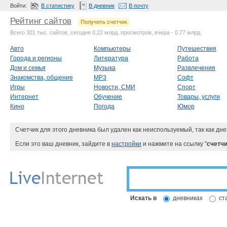
Войти:
В статистику
В дневник
В почту
Рейтинг сайтов
Получить счетчик
Всего 301 тыс. сайтов, сегодня 0.22 млрд. просмотров, вчера - 0.77 млрд.
Авто
Компьютеры
Путешествия
Города и регионы
Литература
Работа
Дом и семья
Музыка
Развлечения
Знакомства, общение
MP3
Софт
Игры
Новости, СМИ
Спорт
Интернет
Обучение
Товары, услуги
Кино
Погода
Юмор
Счетчик для этого дневника был удален как неиспользуемый, так как дне
Если это ваш дневник, зайдите в
настройки
и нажмите на ссылку "
счетчи
Искать в
дневниках
ст