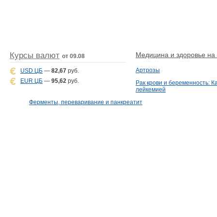
Курсы валют
Медицина и здоровье на D
от 09.08
Артрозы
USD ЦБ
—
82,67
руб.
EUR ЦБ
—
95,62
руб.
Рак крови и беременность: К
лейкемией
Ферменты, переваривание и панкреатит