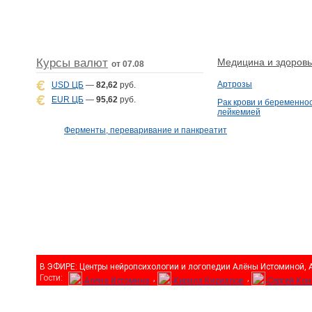
Курсы валют
Медицина и здоровье
от 07.08
Артрозы
USD ЦБ
—
82,62
руб.
EUR ЦБ
—
95,62
руб.
Рак крови и беременнос
лейкемией
Ферменты, переваривание и панкреатит
В ЭФИРЕ:
Центры нейропсихологии и логопедии Алёны Истоминой, AI
Гости:
,
,
Алёна Истомина
Кирилл Кириллов
Сергей Ко