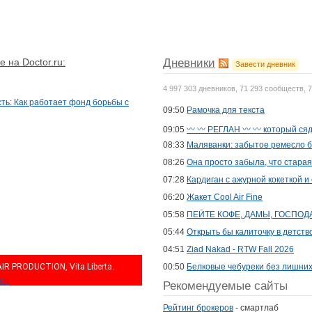
 на Doctor.ru:
Дневники
Завести дневник
4 997 303 дневников, 71 293 сообществ, 
ть: Как работает фонд борьбы с
09:50
Рамочка для текста
09:05
〰️ 〰 ️РЕГЛАН 〰 ️〰️ который ся
08:33
Маляванки: забытое ремесло б
08:26
Она просто забыла, что старая.
07:28
Кардиган с ажурной кокеткой 
06:20
Жакет Cool Air Fine
05:58
ПЕЙТЕ КОФЕ, ДАМЫ, ГОСПОД
05:44
Открыть бы калиточку в детство
04:51
Ziad Nakad - RTW Fall 2026
R PRODUCTION, Vita Liberta.
00:50
Белковые чебуреки без лишних
нон
Рекомендуемые сайты
Рейтинг брокеров
- смартлаб