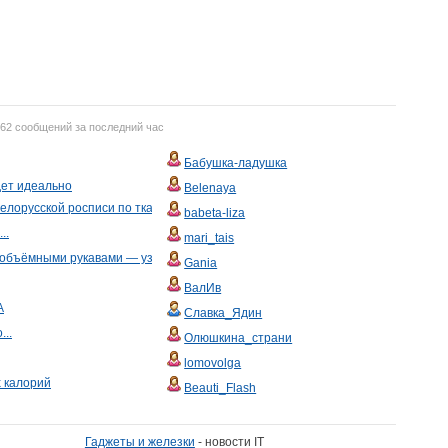
762 сообщений за последний час
Бабушка-ладушка
дет идеально
Belenaya
елорусской росписи по ткани
babeta-liza
..
mari_tais
и объёмными рукавами — узор "медвежьи лапки"
Gania
ВалИв
А
Славка_Ядин
...
Олюшкина_страни
lomovolga
 калорий
Beauti_Flash
Гаджеты и железки
- новости IT