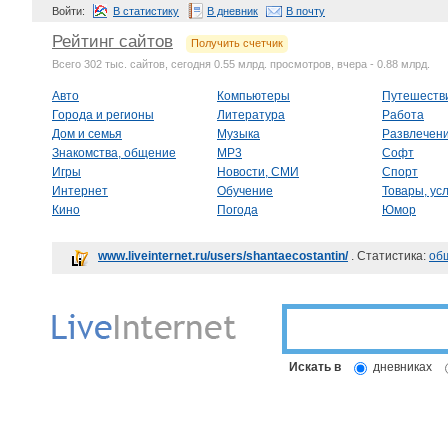
Войти:
В статистику
В дневник
В почту
Рейтинг сайтов
Получить счетчик
Всего 302 тыс. сайтов, сегодня 0.55 млрд. просмотров, вчера - 0.88 млрд.
Авто
Компьютеры
Путешеств
Города и регионы
Литература
Работа
Дом и семья
Музыка
Развлечен
Знакомства, общение
MP3
Софт
Игры
Новости, СМИ
Спорт
Интернет
Обучение
Товары, усл
Кино
Погода
Юмор
www.liveinternet.ru/users/shantaecostantin/
. Статистика:
об
Искать в
дневниках