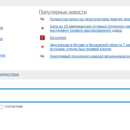
Популярные новости
Подросток напал на десятилетнюю девочку, вор
Цепь из 19 американских атомных подлодок «ок
ия
инструмент первого массированного удара
Document
ия
Звук взрыва в Москве и Московской области 7 ав
источник, откуда был громкий хлопок
уги
Находчивый пенсионер наказал мошенников и
щедоступна
статистике