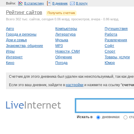
Войти:
В статистику
В дневник
В почту
Рейтинг сайтов
Получить счетчик
Всего 302 тыс. сайтов, сегодня 0.06 млрд. просмотров, вчера - 0.86 млрд.
Авто
Компьютеры
Путешествия
Города и регионы
Литература
Работа
Дом и семья
Музыка
Развлечения
Знакомства, общение
MP3
Софт
Игры
Новости, СМИ
Спорт
Интернет
Обучение
Товары, услуги
Кино
Погода
Юмор
Счетчик для этого дневника был удален как неиспользуемый, так как дне
Если это ваш дневник, зайдите в
настройки
и нажмите на ссылку "
счетчи
Искать в
дневниках
ст