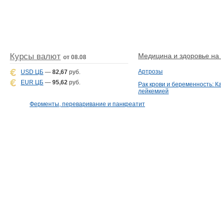
Курсы валют
Медицина и здоровье на D
от 08.08
Артрозы
USD ЦБ
—
82,67
руб.
EUR ЦБ
—
95,62
руб.
Рак крови и беременность: К
лейкемией
Ферменты, переваривание и панкреатит