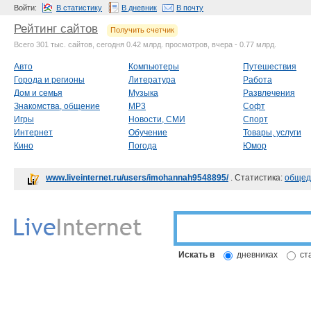
Войти:
В статистику
В дневник
В почту
Рейтинг сайтов
Получить счетчик
Всего 301 тыс. сайтов, сегодня 0.42 млрд. просмотров, вчера - 0.77 млрд.
Авто
Компьютеры
Путешествия
Города и регионы
Литература
Работа
Дом и семья
Музыка
Развлечения
Знакомства, общение
MP3
Софт
Игры
Новости, СМИ
Спорт
Интернет
Обучение
Товары, услуги
Кино
Погода
Юмор
www.liveinternet.ru/users/imohannah9548895/
. Статистика:
общед
Искать в
дневниках
ст