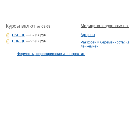
Курсы валют
Медицина и здоровье на D
от 09.08
Артрозы
USD ЦБ
—
82,67
руб.
EUR ЦБ
—
95,62
руб.
Рак крови и беременность: К
лейкемией
Ферменты, переваривание и панкреатит