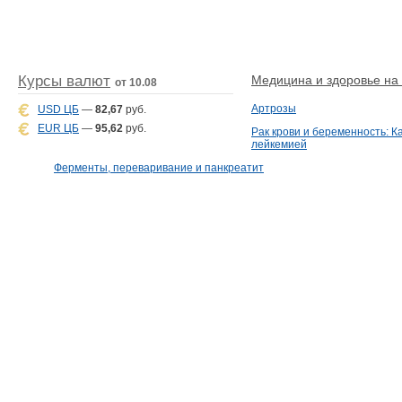
Курсы валют
Медицина и здоровье на D
от 10.08
Артрозы
USD ЦБ
—
82,67
руб.
EUR ЦБ
—
95,62
руб.
Рак крови и беременность: К
лейкемией
Ферменты, переваривание и панкреатит