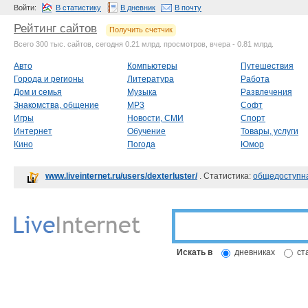
Войти:
В статистику
В дневник
В почту
Рейтинг сайтов
Получить счетчик
Всего 300 тыс. сайтов, сегодня 0.21 млрд. просмотров, вчера - 0.81 млрд.
Авто
Компьютеры
Путешествия
Города и регионы
Литература
Работа
Дом и семья
Музыка
Развлечения
Знакомства, общение
MP3
Софт
Игры
Новости, СМИ
Спорт
Интернет
Обучение
Товары, услуги
Кино
Погода
Юмор
www.liveinternet.ru/users/dexterluster/
. Статистика:
общедоступн
Искать в
дневниках
ст