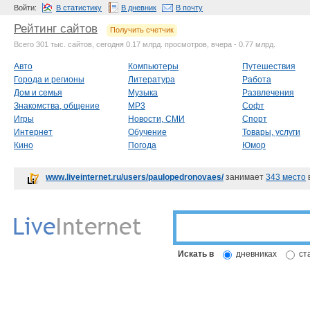
Войти:
В статистику
В дневник
В почту
Рейтинг сайтов
Получить счетчик
Всего 301 тыс. сайтов, сегодня 0.17 млрд. просмотров, вчера - 0.77 млрд.
Авто
Компьютеры
Путешествия
Города и регионы
Литература
Работа
Дом и семья
Музыка
Развлечения
Знакомства, общение
MP3
Софт
Игры
Новости, СМИ
Спорт
Интернет
Обучение
Товары, услуги
Кино
Погода
Юмор
www.liveinternet.ru/users/paulopedronovaes/
занимает
343 место
Искать в
дневниках
ст