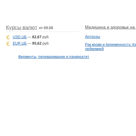
Курсы валют
Медицина и здоровье на D
от 09.08
Артрозы
USD ЦБ
—
82,67
руб.
EUR ЦБ
—
95,62
руб.
Рак крови и беременность: К
лейкемией
Ферменты, переваривание и панкреатит