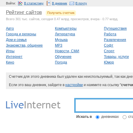
Войти:
В статистику
В дневник
В почту
Рейтинг сайтов
Получить счетчик
Всего 301 тыс. сайтов, сегодня 0.47 млрд. просмотров, вчера - 0.77 млрд.
Авто
Компьютеры
Путешествия
Города и регионы
Литература
Работа
Дом и семья
Музыка
Развлечения
Знакомства, общение
MP3
Софт
Игры
Новости, СМИ
Спорт
Интернет
Обучение
Товары, услуги
Кино
Погода
Юмор
Счетчик для этого дневника был удален как неиспользуемый, так как дне
Если это ваш дневник, зайдите в
настройки
и нажмите на ссылку "
счетчи
Искать в
дневниках
ст