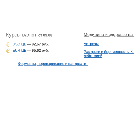
Курсы валют
Медицина и здоровье на D
от 09.08
Артрозы
USD ЦБ
—
82,67
руб.
EUR ЦБ
—
95,62
руб.
Рак крови и беременность: К
лейкемией
Ферменты, переваривание и панкреатит