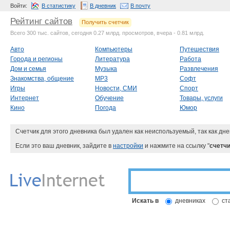
Войти:
В статистику
В дневник
В почту
Рейтинг сайтов
Получить счетчик
Всего 300 тыс. сайтов, сегодня 0.27 млрд. просмотров, вчера - 0.81 млрд.
Авто
Компьютеры
Путешествия
Города и регионы
Литература
Работа
Дом и семья
Музыка
Развлечения
Знакомства, общение
MP3
Софт
Игры
Новости, СМИ
Спорт
Интернет
Обучение
Товары, услуги
Кино
Погода
Юмор
Счетчик для этого дневника был удален как неиспользуемый, так как дне
Если это ваш дневник, зайдите в
настройки
и нажмите на ссылку "
счетчи
Искать в
дневниках
ст