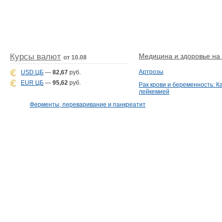
Курсы валют
Медицина и здоровье на D
от 10.08
Артрозы
USD ЦБ
—
82,67
руб.
EUR ЦБ
—
95,62
руб.
Рак крови и беременность: К
лейкемией
Ферменты, переваривание и панкреатит