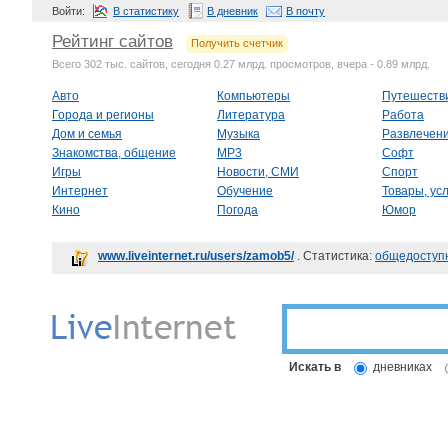
Войти:
В статистику
В дневник
В почту
Рейтинг сайтов
Получить счетчик
Всего 302 тыс. сайтов, сегодня 0.27 млрд. просмотров, вчера - 0.89 млрд.
Авто
Компьютеры
Путешеств
Города и регионы
Литература
Работа
Дом и семья
Музыка
Развлечен
Знакомства, общение
MP3
Софт
Игры
Новости, СМИ
Спорт
Интернет
Обучение
Товары, усл
Кино
Погода
Юмор
www.liveinternet.ru/users/zamob5/
. Статистика:
общедоступ
Искать в
дневниках