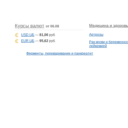
Курсы валют
Медицина и здоровье
от 06.08
Артрозы
USD ЦБ
—
81,06
руб.
EUR ЦБ
—
95,62
руб.
Рак крови и беременнос
лейкемией
Ферменты, переваривание и панкреатит