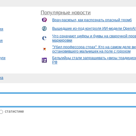
Популярные новости
Врач раскрыл, как распознать опасный тромб
Вышедшие из-под контроля ИИ-модели OpenAI 
ия
Что означают цифры и буквы на сварочной про
маркировки
ия
"Убил профессора страх": Кто на самом деле ви
остановившего мальчишек на поле с горохом
уги
Бельгийцы стали запрашивать «визы традицио
РФ
на
статистике