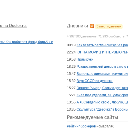
 на Doctor.ru:
Дневники
Завести дневник
4 997 303 дневников, 71 293 сообществ, 
ть: Как работает фонд борьбы с
09:19
Как вязать реглан снизу без ра
22:24
ЮННА МОРИЦ ИНТЕРВЬЮ газе
19:53
Прям руки
18:29
Рождественский декор в стиле 
15:47
Выпечка с лимонами: изумител
15:32
Вкус СССР из духовки
15:27
Эрнаэс Ричард Сальвадор: акв
15:21
Киев под ударами, в Сумах сро
13:55
А я, Совдепию свою , Люблю, ц
13:35
Скульптура "Девочка" в Воронц
Рекомендуемые сайты
Рейтинг брокеров
- смартлаб