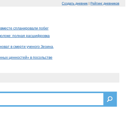
Создать дневник
|
Рейтинг дневников
вместе спланировали побег
волоке: полная расшифровка
новат в смерти ученого Зезина,
нных ценностей» в посольстве