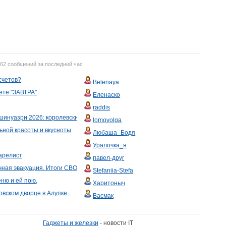
762 сообщений за последний час
счетов?
Belenaya
те "ЗАВТРА"
Еленаско
raddis
шинуазри 2026: королевский синий и хрусталь
lomovolga
ьной красоты и вкусноты
Любаша_Бодя
Уралочка_я
арелист
павел-друг
чная эвакуация. Итоги СВО за неделю
Stefaniia-Stefa
еню и ей пою,
Харитоныч
овском дворце в Алупке .
Васмак
Гаджеты и железки
- новости IT