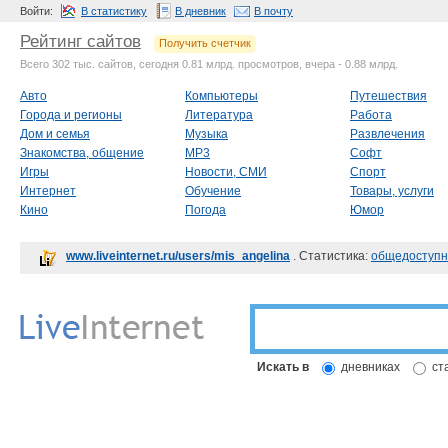
Войти:
В статистику
В дневник
В почту
Рейтинг сайтов
Получить счетчик
Всего 302 тыс. сайтов, сегодня 0.81 млрд. просмотров, вчера - 0.88 млрд.
Авто
Компьютеры
Путешествия
Города и регионы
Литература
Работа
Дом и семья
Музыка
Развлечения
Знакомства, общение
MP3
Софт
Игры
Новости, СМИ
Спорт
Интернет
Обучение
Товары, услуги
Кино
Погода
Юмор
www.liveinternet.ru/users/mis_angelina
. Статистика:
общедоступн
Искать в
дневниках
ст