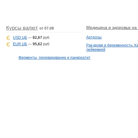
Курсы валют
Медицина и здоровье на D
от 07.08
Артрозы
USD ЦБ
—
82,67
руб.
EUR ЦБ
—
95,62
руб.
Рак крови и беременность: К
лейкемией
Ферменты, переваривание и панкреатит