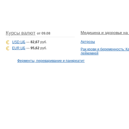
Курсы валют
Медицина и здоровье на D
от 09.08
Артрозы
USD ЦБ
—
82,67
руб.
EUR ЦБ
—
95,62
руб.
Рак крови и беременность: К
лейкемией
Ферменты, переваривание и панкреатит