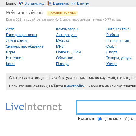
Войти:
В статистику
В дневник
В почту
Рейтинг сайтов
Получить счетчик
Всего 301 тыс. сайтов, сегодня 0.42 млрд. просмотров, вчера - 0.77 млрд.
Авто
Компьютеры
Путешествия
Города и регионы
Литература
Работа
Дом и семья
Музыка
Развлечения
Знакомства, общение
MP3
Софт
Игры
Новости, СМИ
Спорт
Интернет
Обучение
Товары, услуги
Кино
Погода
Юмор
Счетчик для этого дневника был удален как неиспользуемый, так как дне
Если это ваш дневник, зайдите в
настройки
и нажмите на ссылку "
счетчи
Искать в
дневниках
ст