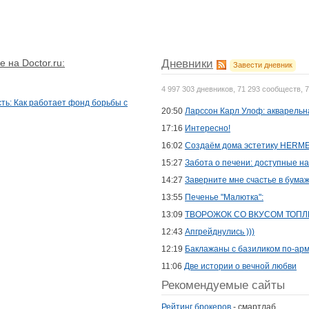
 на Doctor.ru:
Дневники
Завести дневник
4 997 303 дневников, 71 293 сообществ, 
ть: Как работает фонд борьбы с
20:50
Ларссон Карл Улоф: акварельн
17:16
Интересно!
16:02
Создаём дома эстетику HERME
15:27
Забота о печени: доступные н
14:27
Заверните мне счастье в бумаж
13:55
Печенье "Малютка":
13:09
ТВОРОЖОК СО ВКУСОМ ТОПЛ
12:43
Апгрейднулись )))
12:19
Баклажаны с базиликом по-арм
11:06
Две истории о вечной любви
Рекомендуемые сайты
Рейтинг брокеров
- смартлаб