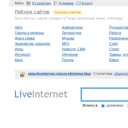
Войти:
В статистику
В дневник
В почту
Рейтинг сайтов
Получить счетчик
Всего 302 тыс. сайтов, сегодня 0.17 млрд. просмотров, вчера - 0.88 млрд.
Авто
Компьютеры
Путешеств
Города и регионы
Литература
Работа
Дом и семья
Музыка
Развлечен
Знакомства, общение
MP3
Софт
Игры
Новости, СМИ
Спорт
Интернет
Обучение
Товары, усл
Кино
Погода
Юмор
www.liveinternet.ru/users/kivinnochka/
. Статистика:
общедос
Искать в
дневниках