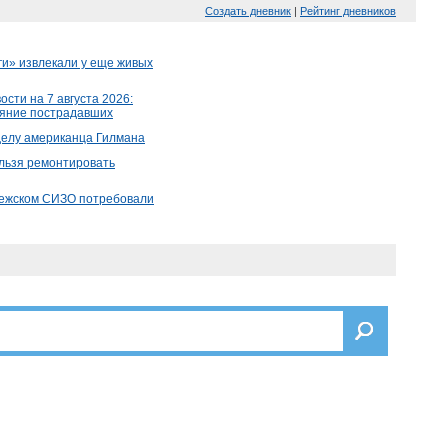
Создать дневник
|
Рейтинг дневников
и» извлекали у еще живых
сти на 7 августа 2026:
тояние пострадавших
делу американца Гилмана
льзя ремонтировать
нежском СИЗО потребовали