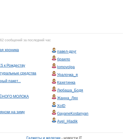
762 сообщений за последний час
ая хроника
павел-друг
браило
S к Рождеству
lomovolga
атуральные средства
Уралочка_я
ный пакет...
Кахетинка
Любаша_Бодя
ЁНОГО МОЛОКА
Жанна_Лях
XoID
янски на зиму
GayaneKostanyan
Avel_Hladik
Гаджеты и железки
- новости IT