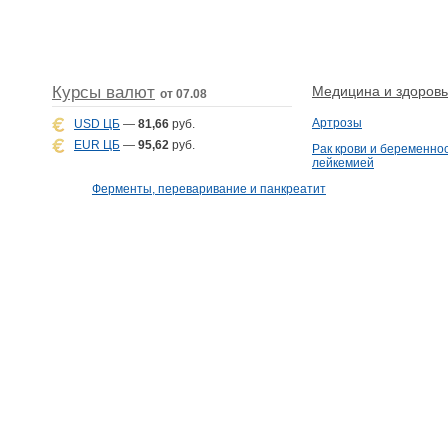
Курсы валют
Медицина и здоровье
от 07.08
Артрозы
USD ЦБ
—
81,66
руб.
EUR ЦБ
—
95,62
руб.
Рак крови и беременнос
лейкемией
Ферменты, переваривание и панкреатит