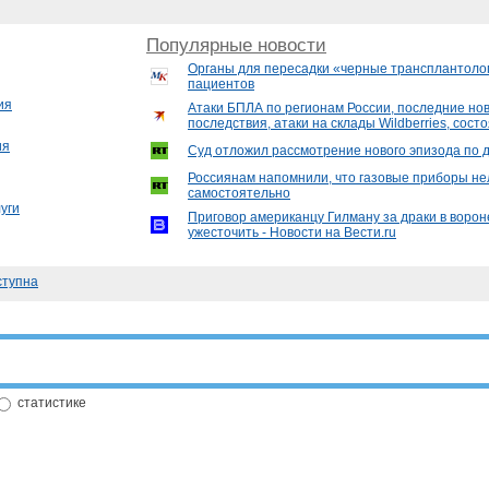
Популярные новости
Органы для пересадки «черные трансплантолог
пациентов
ия
Атаки БПЛА по регионам России, последние ново
последствия, атаки на склады Wildberries, сос
ия
Суд отложил рассмотрение нового эпизода по 
Россиянам напомнили, что газовые приборы не
самостоятельно
уги
Приговор американцу Гилману за драки в воро
ужесточить - Новости на Вести.ru
тупна
статистике