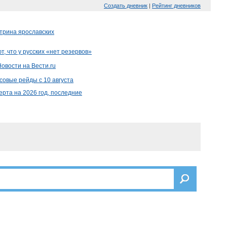
Создать дневник
|
Рейтинг дневников
трина ярославских
т, что у русских «нет резервов»
Новости на Вести.ru
совые рейды с 10 августа
ерта на 2026 год, последние