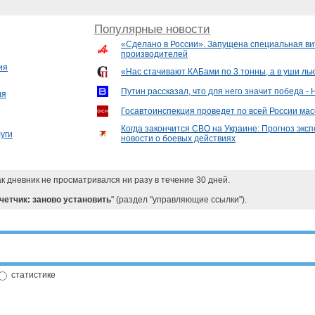
Популярные новости
«Сделано в России». Запущена специальная ви
производителей
ия
«Нас стачивают КАБами по 3 тонны, а в уши лью
Путин рассказал, что для него значит победа - 
ия
Госавтоинспекция проведет по всей России мас
Когда закончится СВО на Украине: Прогноз эксп
уги
новости о боевых действиях
ак дневник не просматривался ни разу в течение 30 дней.
четчик: заново установить
" (раздел "управляющие ссылки").
статистике