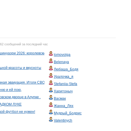
762 сообщений за последний час
шинуазри 2026: королевский синий и хрусталь
lomovolga
Belenaya
ьной красоты и вкусноты
Любаша_Бодя
Уралочка_я
чная эвакуация. Итоги СВО за неделю
Stefaniia-Stefa
еню и ей пою,
Харитоныч
овском дворце в Алупке .
Васмак
АДКОМ ЛУКЕ
Жанна_Лях
кой футбол не нужен!
Мудрый_Бодрис
Valentinych