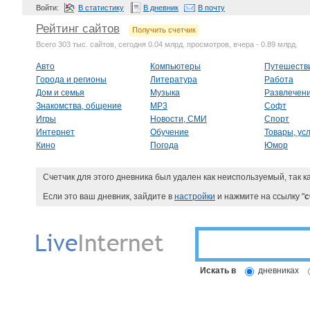
Войти:
В статистику
В дневник
В почту
Рейтинг сайтов
Получить счетчик
Всего 303 тыс. сайтов, сегодня 0.04 млрд. просмотров, вчера - 0.89 млрд.
Авто
Компьютеры
Путешеств
Города и регионы
Литература
Работа
Дом и семья
Музыка
Развлечен
Знакомства, общение
MP3
Софт
Игры
Новости, СМИ
Спорт
Интернет
Обучение
Товары, усл
Кино
Погода
Юмор
Счетчик для этого дневника был удален как неиспользуемый, так к
Если это ваш дневник, зайдите в
настройки
и нажмите на ссылку "
с
Искать в
дневниках