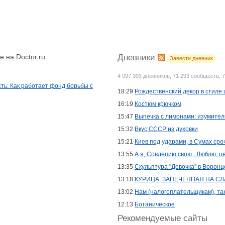
 на Doctor.ru:
Дневники
Завести дневник
4 997 303 дневников, 71 293 сообществ, 
ть: Как работает фонд борьбы с
18:29
Рождественский декор в стиле 
16:19
Костюм крючком
15:47
Выпечка с лимонами: изумител
15:32
Вкус СССР из духовки
15:21
Киев под ударами, в Сумах сро
13:55
А я, Совдепию свою , Люблю, ц
13:35
Скульптура "Девочка" в Воронц
13:18
КУРИЦА, ЗАПЕЧЁННАЯ НА СЛ
13:02
Нам (налогоплательщикам), та
12:13
Ботаническое
Рекомендуемые сайты