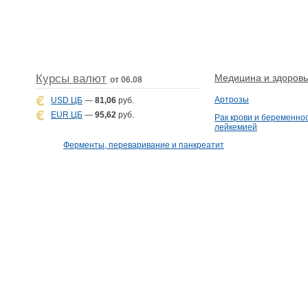
Курсы валют
Медицина и здоровье
от 06.08
Артрозы
USD ЦБ
—
81,06
руб.
EUR ЦБ
—
95,62
руб.
Рак крови и беременнос
лейкемией
Ферменты, переваривание и панкреатит