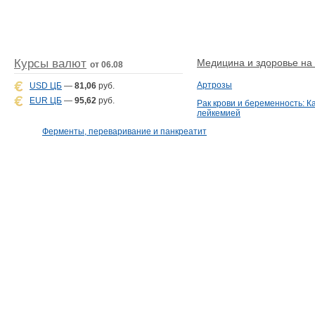
Курсы валют
Медицина и здоровье на D
от 06.08
Артрозы
USD ЦБ
—
81,06
руб.
EUR ЦБ
—
95,62
руб.
Рак крови и беременность: К
лейкемией
Ферменты, переваривание и панкреатит