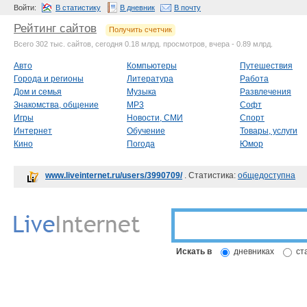
Войти:
В статистику
В дневник
В почту
Рейтинг сайтов
Получить счетчик
Всего 302 тыс. сайтов, сегодня 0.18 млрд. просмотров, вчера - 0.89 млрд.
Авто
Компьютеры
Путешествия
Города и регионы
Литература
Работа
Дом и семья
Музыка
Развлечения
Знакомства, общение
MP3
Софт
Игры
Новости, СМИ
Спорт
Интернет
Обучение
Товары, услуги
Кино
Погода
Юмор
www.liveinternet.ru/users/3990709/
. Статистика:
общедоступна
Искать в
дневниках
ст