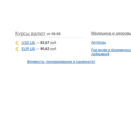
Курсы валют
Медицина и здоровье
от 08.08
Артрозы
USD ЦБ
—
82,67
руб.
EUR ЦБ
—
95,62
руб.
Рак крови и беременнос
лейкемией
Ферменты, переваривание и панкреатит