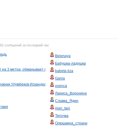
762 сообщений за последний час
ладь
Belenaya
Бабушка-ладушка
 на 3 метра, обманывает гепардов и горит в темноте как вывеска.
babeta-liza
Gania
ожник Улумбеков Искандер (Россия, Москва, 1962 )
ovenca
Лариса_Воронина
Славка_Ядин
ствия
mari_tais
Тяпочка
Олюшкина_страни