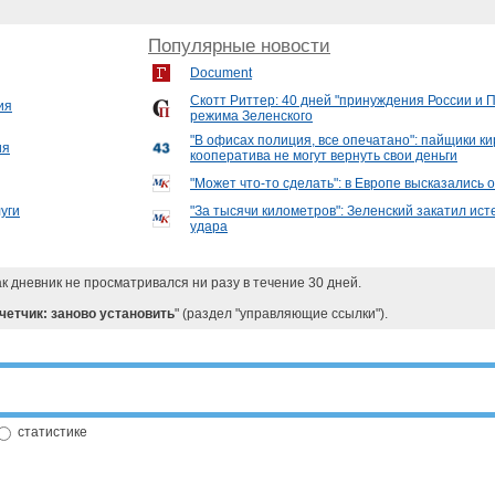
Популярные новости
Document
Скотт Риттер: 40 дней "принуждения России и 
ия
режима Зеленского
"В офисах полиция, все опечатано": пайщики ки
ия
кооператива не могут вернуть свои деньги
"Может что-то сделать": в Европе высказались 
уги
"За тысячи километров": Зеленский закатил ист
удара
ак дневник не просматривался ни разу в течение 30 дней.
четчик: заново установить
" (раздел "управляющие ссылки").
статистике