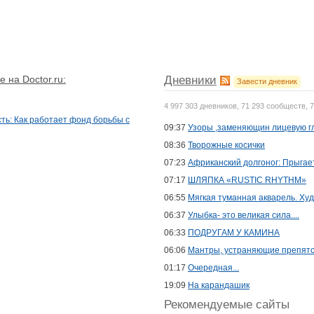
 на Doctor.ru:
Дневники
Завести дневник
4 997 303 дневников, 71 293 сообществ, 
ть: Как работает фонд борьбы с
09:37
Узоры ,заменяющин лицевую г
08:36
Творожные косички
07:23
Африканский долгоног: Прыгает
07:17
ШЛЯПКА «RUSTIC RHYTHM»
06:55
Мягкая туманная акварель. Худ
06:37
Улыбка- это великая сила....
06:33
ПОДРУГАМ У КАМИНА
06:06
Мантры, устраняющие препят
01:17
Очередная...
19:09
На карандашик
Рекомендуемые сайты