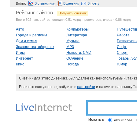
Войти:
В статистику
В дневник
В почту
Рейтинг сайтов
Получить счетчик
Всего 302 тыс. сайтов, сегодня 0.51 млрд. просмотров, вчера - 0.86 млрд.
Авто
Компьютеры
Путешеств
Города и регионы
Литература
Работа
Дом и семья
Музыка
Развлечен
Знакомства, общение
MP3
Софт
Игры
Новости, СМИ
Спорт
Интернет
Обучение
Товары, усл
Кино
Погода
Юмор
Счетчик для этого дневника был удален как неиспользуемый, так к
Если это ваш дневник, зайдите в
настройки
и нажмите на ссылку "
с
Искать в
дневниках