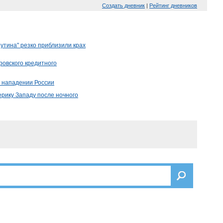
Создать дневник
|
Рейтинг дневников
Путина" резко приблизили крах
ровского кредитного
о нападении России
ерику Западу после ночного