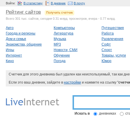
Войти:
В статистику
В дневник
В почту
Рейтинг сайтов
Получить счетчик
Всего 301 тыс. сайтов, сегодня 0.31 млрд. просмотров, вчера - 0.77 млрд.
Авто
Компьютеры
Путешествия
Города и регионы
Литература
Работа
Дом и семья
Музыка
Развлечения
Знакомства, общение
MP3
Софт
Игры
Новости, СМИ
Спорт
Интернет
Обучение
Товары, услуги
Кино
Погода
Юмор
Счетчик для этого дневника был удален как неиспользуемый, так как дне
Если это ваш дневник, зайдите в
настройки
и нажмите на ссылку "
счетчи
Искать в
дневниках
ст