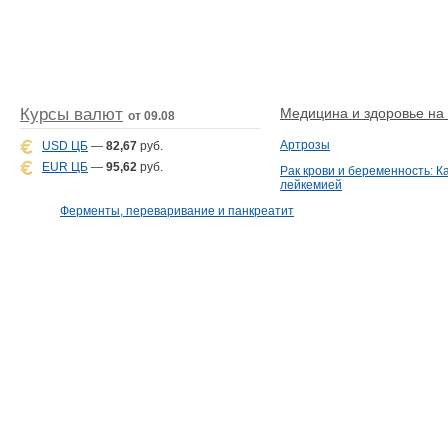
Курсы валют
Медицина и здоровье на D
от 09.08
Артрозы
USD ЦБ
—
82,67
руб.
EUR ЦБ
—
95,62
руб.
Рак крови и беременность: К
лейкемией
Ферменты, переваривание и панкреатит