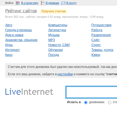
Войти:
В статистику
В дневник
В почту
Рейтинг сайтов
Получить счетчик
Всего 302 тыс. сайтов, сегодня 0.52 млрд. просмотров, вчера - 0.89 млрд.
Авто
Компьютеры
Путешествия
Города и регионы
Литература
Работа
Дом и семья
Музыка
Развлечения
Знакомства, общение
MP3
Софт
Игры
Новости, СМИ
Спорт
Интернет
Обучение
Товары, услуги
Кино
Погода
Юмор
Счетчик для этого дневника был удален как неиспользуемый, так как дне
Если это ваш дневник, зайдите в
настройки
и нажмите на ссылку "
счетчи
Искать в
дневниках
ст