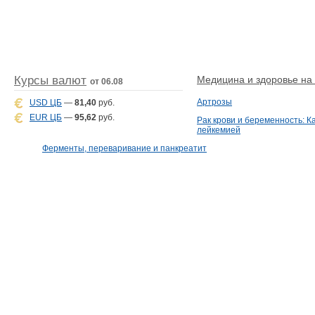
Курсы валют
Медицина и здоровье на D
от 06.08
Артрозы
USD ЦБ
—
81,40
руб.
EUR ЦБ
—
95,62
руб.
Рак крови и беременность: К
лейкемией
Ферменты, переваривание и панкреатит