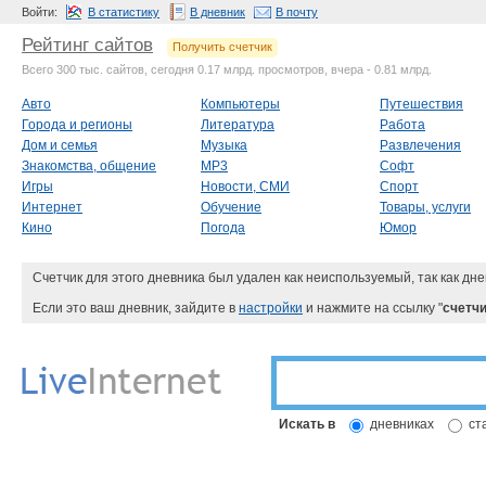
Войти:
В статистику
В дневник
В почту
Рейтинг сайтов
Получить счетчик
Всего 300 тыс. сайтов, сегодня 0.17 млрд. просмотров, вчера - 0.81 млрд.
Авто
Компьютеры
Путешествия
Города и регионы
Литература
Работа
Дом и семья
Музыка
Развлечения
Знакомства, общение
MP3
Софт
Игры
Новости, СМИ
Спорт
Интернет
Обучение
Товары, услуги
Кино
Погода
Юмор
Счетчик для этого дневника был удален как неиспользуемый, так как дне
Если это ваш дневник, зайдите в
настройки
и нажмите на ссылку "
счетчи
Искать в
дневниках
ст