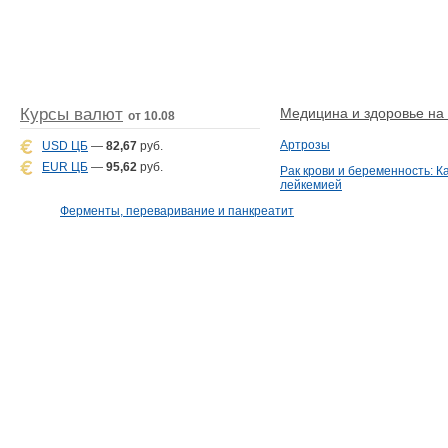
Курсы валют
Медицина и здоровье на D
от 10.08
Артрозы
USD ЦБ
—
82,67
руб.
EUR ЦБ
—
95,62
руб.
Рак крови и беременность: К
лейкемией
Ферменты, переваривание и панкреатит