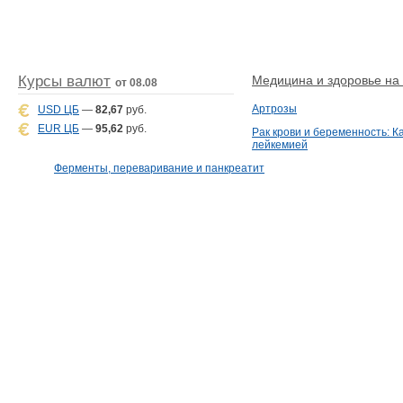
Курсы валют
Медицина и здоровье на D
от 08.08
Артрозы
USD ЦБ
—
82,67
руб.
EUR ЦБ
—
95,62
руб.
Рак крови и беременность: К
лейкемией
Ферменты, переваривание и панкреатит