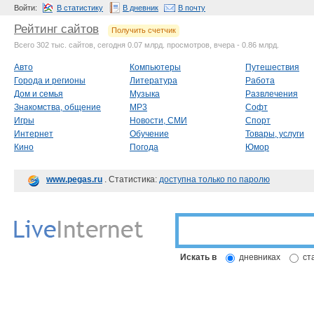
Войти:
В статистику
В дневник
В почту
Рейтинг сайтов
Получить счетчик
Всего 302 тыс. сайтов, сегодня 0.07 млрд. просмотров, вчера - 0.86 млрд.
Авто
Компьютеры
Путешествия
Города и регионы
Литература
Работа
Дом и семья
Музыка
Развлечения
Знакомства, общение
MP3
Софт
Игры
Новости, СМИ
Спорт
Интернет
Обучение
Товары, услуги
Кино
Погода
Юмор
www.pegas.ru
. Статистика:
доступна только по паролю
Искать в
дневниках
ст