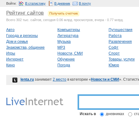
Войти:
В статистику
В дневник
В почту
Рейтинг сайтов
Получить счетчик
Всего 302 тыс. сайтов, сегодня 0.06 млрд. просмотров, вчера - 0.77 млрд.
Авто
Компьютеры
Путешествия
Города и регионы
Литература
Работа
Дом и семья
Музыка
Развлечения
Знакомства, общение
MP3
Софт
Игры
Новости, СМИ
Спорт
Интернет
Обучение
Товары, услуги
Кино
Погода
Юмор
lenta.ru
занимает
2 место
в категории «
Новости и СМИ
». Статист
Искать в
дневниках
ст