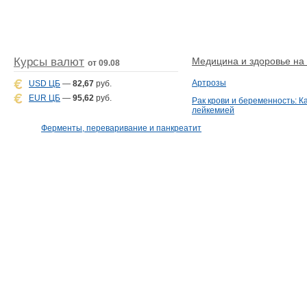
Курсы валют
Медицина и здоровье на D
от 09.08
Артрозы
USD ЦБ
—
82,67
руб.
EUR ЦБ
—
95,62
руб.
Рак крови и беременность: К
лейкемией
Ферменты, переваривание и панкреатит