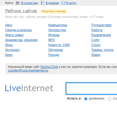
Войти:
В статистику
В дневник
В почту
Рейтинг сайтов
Получить счетчик
Всего 301 тыс. сайтов, сегодня 0.24 млрд. просмотров, вчера - 0.77 млрд.
Авто
Компьютеры
Путешествия
Города и регионы
Литература
Работа
Дом и семья
Музыка
Развлечения
Знакомства, общение
MP3
Софт
Игры
Новости, СМИ
Спорт
Интернет
Обучение
Товары, услуги
Кино
Погода
Юмор
Указанный вами сайт
Dacha-Click
у нас не зарегистрирован. Если вы сч
counter@corp.liveinternet.ru
.
Искать в
дневниках
ст