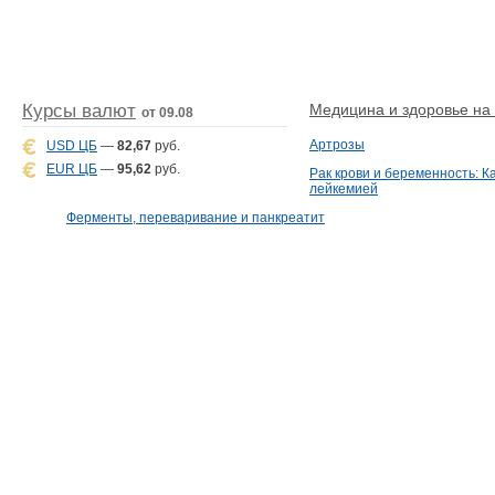
Курсы валют
Медицина и здоровье на D
от 09.08
Артрозы
USD ЦБ
—
82,67
руб.
EUR ЦБ
—
95,62
руб.
Рак крови и беременность: К
лейкемией
Ферменты, переваривание и панкреатит